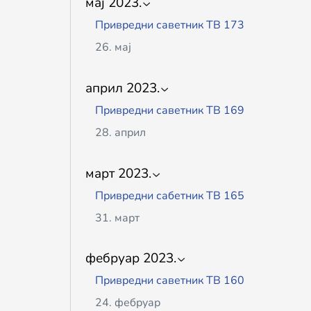
мај 2023.
22. јун
07. јул
Привредни саветник ТВ 173
ПРИВРЕДНИ САВЕТНИК ТВ 175
26. мај
16. јун
Привредни саветник ТВ 172
ПРИВРЕДНИ САВЕТНИК ТВ 174
април 2023.
19. мај
05. јун
Привредни саветник ТВ 169
Привредни саветник ТВ 171
28. април
12. мај
Привредни саветник ТВ 168
Привредни саветник ТВ 170
март 2023.
21. април
05. мај
Привредни сабетник ТВ 165
Привредни саветник ТВ 167
31. март
17. април
Привредни саветник ТВ 164
Привредни саветник ТВ 166
фебруар 2023.
24. март
07. април
Привредни саветник ТВ 160
Привредни саветник ТВ 163
24. фебруар
17. март