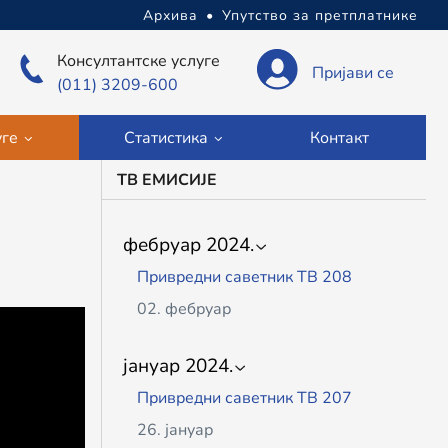
Архива
•
Упутство за претплатнике
Консултантске услуге
Пријави се
(011) 3209-600
уге
Статистика
Контакт
ТВ ЕМИСИЈЕ
фебруар 2024.
Привредни саветник ТВ 208
02. фебруар
јануар 2024.
Привредни саветник ТВ 207
26. јануар