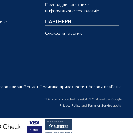
Привредни саветник -
информационе технологије
ПАРТНЕРИ
нике
Службени гласник
ИХ
БЕНОЈ
слови коришћења
•
Политика приватности
•
Услови плаћања
This site is protected by reCAPTCHA and the Google
ЈЕ
Privacy Policy
and
Terms of Service
apply.