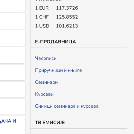
1 EUR
117.3726
1 CHF
125.8552
1 USD
101.6213
Е-ПРОДАВНИЦА
Часописи
Приручници и књиге
Семинари
Курсеви
Снимци семинара и курсева
ЂАЧА И
ТВ ЕМИСИЈЕ