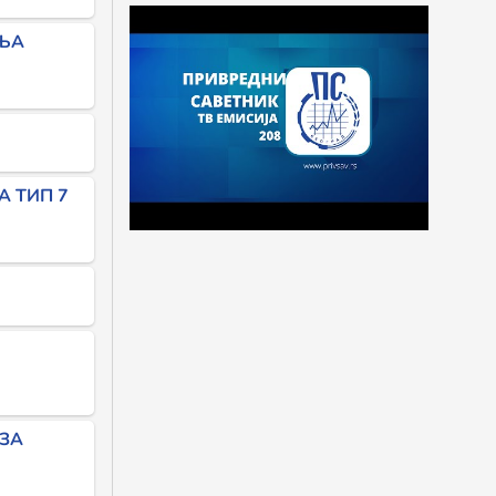
ЕЊА
 ТИП 7
 ЗА