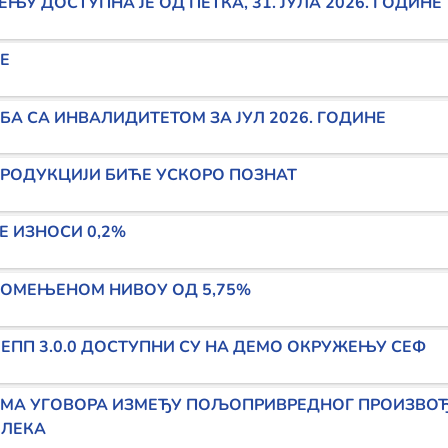
ЊУ ДОСТУПНА ЈЕ ОД ПЕТКА, 31. ЈУЛА 2026. ГОДИНЕ
везно социјално осигурање
НЕ
алидитетом
СА ИНВАЛИДИТЕТОМ ЗА ЈУЛ 2026. ГОДИНЕ
 ПРОДУКЦИЈИ БИЋЕ УСКОРО ПОЗНАТ
осе
Е ИЗНОСИ 0,2%
РОМЕЊЕНОМ НИВОУ ОД 5,75%
ЕПП 3.0.0 ДОСТУПНИ СУ НА ДЕМО ОКРУЖЕЊУ СЕФ
ИМА УГОВОРА ИЗМЕЂУ ПОЉОПРИВРЕДНОГ ПРОИЗВО
МЛЕКА