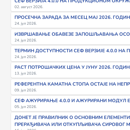
СЕФ ВЕРЗИЈА 4.0.0 НА ПРОДУКЦИОНОМ ОКРУЖЕ
Аналитички контни план за друга правна лица
Стопе пореза на зараде и стопе доприноса за обa
02. август 2026.
ПРОСЕЧНА ЗАРАДА ЗА МЕСЕЦ MAJ 2026. ГОДИ
Приручник за примену ПДВ
Извршавање обавезе запошљавања особа са инв
24. јул 2026.
ИЗВРШАВАЊЕ ОБАВЕЗЕ ЗАПОШЉАВАЊА ОСОБА 
Просечне зараде у Републици Србији
24. јул 2026.
ТЕРМИН ДОСТУПНОСТИ СЕФ ВЕРЗИЈЕ 4.0.0 НА
Најниже и највише основице за социјалне доприн
24. јул 2026.
РАСТ ПОТРОШАЧКИХ ЦЕНА У ЈУНУ 2026. ГОДИН
Индекси потрошачких цена
13. јул 2026.
РЕФЕРЕНТНА КАМАТНА СТОПА ОСТАЈЕ НА НЕП
09. јул 2026.
СЕФ АЖУРИРАЊЕ 4.0.0 И АЖУРИРАНИ МОДУЛ Е
05. јул 2026.
ДОНЕТ ЈЕ ПРАВИЛНИК О ОСНОВНИМ ЕЛЕМЕНТ
ПРЕРАЂИВАЧА ИЛИ ОТКУПЉИВАЧА СИРОВОГ 