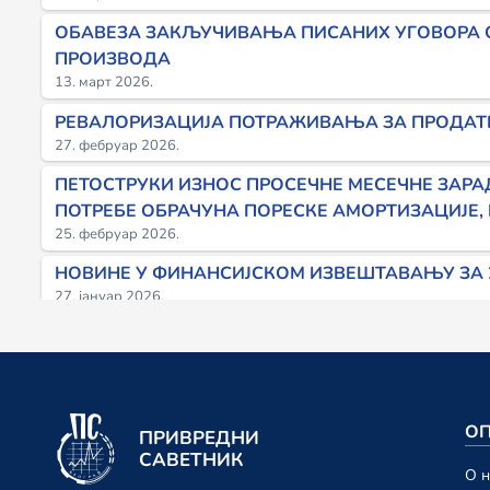
ОБАВЕЗА ЗАКЉУЧИВАЊА ПИСАНИХ УГОВОРА 
ПРОИЗВОДА
13. март 2026.
РЕВАЛОРИЗАЦИЈА ПОТРАЖИВАЊА ЗА ПРОДАТЕ 
27. фебруар 2026.
ПЕТОСТРУКИ ИЗНОС ПРОСЕЧНЕ МЕСЕЧНЕ ЗАРАД
ПОТРЕБЕ ОБРАЧУНА ПОРЕСКЕ АМОРТИЗАЦИЈЕ, 
25. фебруар 2026.
НОВИНЕ У ФИНАНСИЈСКОМ ИЗВЕШТАВАЊУ ЗА 
27. јануар 2026.
НОВИ НЕОПОРЕЗИВИ ИЗНОСИ НАКНАДА ТРОШКО
13. јануар 2026.
ДОНЕТ ЈЕ ПРАВИЛНИК О РАЗМЕНИ ПОДАТАКА
РЕШЕЊА „Е-БОЛОВАЊЕ - ПОСЛОДАВАЦ“
ОП
ПРИВРЕДНИ
12. јануар 2026.
САВЕТНИК
О 
НАЈНИЖА И НАЈВИША МЕСЕЧНА ОСНОВИЦА ДО