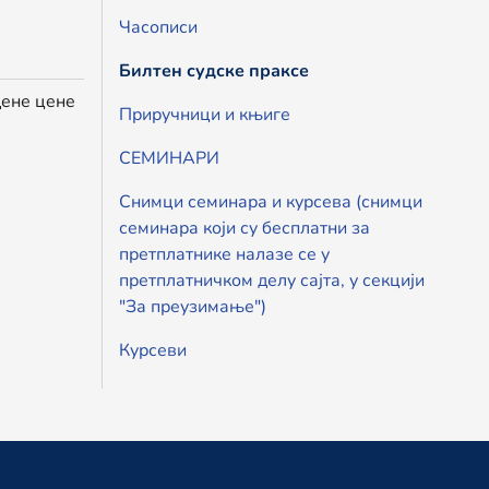
Часописи
Билтен судске праксе
дене цене
Приручници и књиге
СЕМИНАРИ
Снимци семинара и курсева (снимци
семинара који су бесплатни за
претплатнике налазе се у
претплатничком делу сајта, у секцији
"За преузимање")
Курсеви