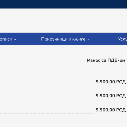
описи
Приручници и књиге
Усл
Износ са ПДВ-ом
нско евидентирање обрачуна ПДВ и фискализацију
9.900,00 РСД
И 16
9.900,00 РСД
9.900,00 РСД
 МСФИ за МСП и Правилником за микро правна лица
примања из ЗПДГ