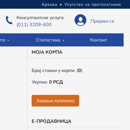
Архива
•
Упутство за претплатнике
Консултантске услуге
Пријави се
(011) 3209-600
уге
Статистика
Контакт
МОЈА КОРПА
Број ставки у корпи:
(
0
)
Укупно:
0
РСД
Заврши куповину
Е-ПРОДАВНИЦА