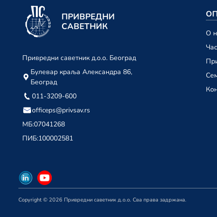
ОП
ПРИВРЕДНИ
САВЕТНИК
О 
Ча
Привредни саветник д.о.о. Београд
При
Булевар краља Александра 86,
Се
Београд
Кон
011-3209-600
officeps@privsav.rs
МБ:
07041268
ПИБ:
100002581
Copyright © 2026 Привредни саветник д.о.о. Сва права задржана.