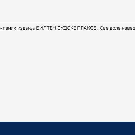
везно социјално осигурање
алидитетом
тампаних издања БИЛТЕН СУДСКЕ ПРАКСЕ . Све доле наве
осе