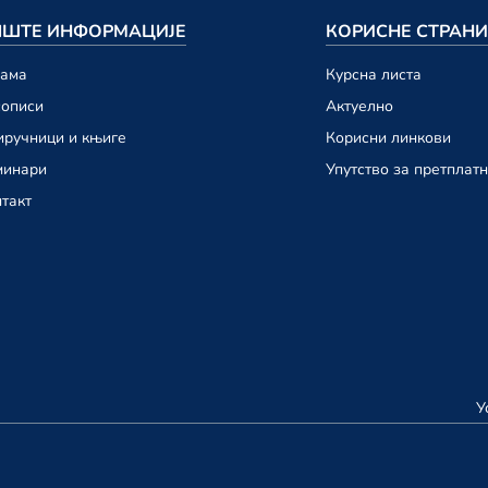
ШТЕ ИНФОРМАЦИЈЕ
КОРИСНЕ СТРАН
намa
Курсна листа
сописи
Актуелно
ручници и књиге
Корисни линкови
минари
Упутство за претплат
такт
У